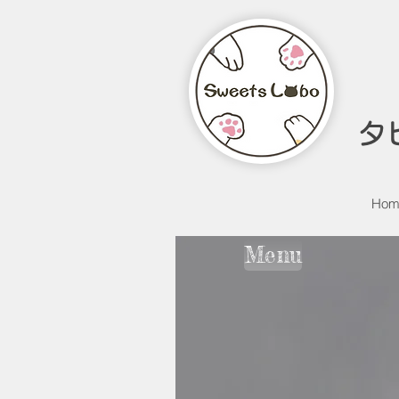
タ
Hom
Menu