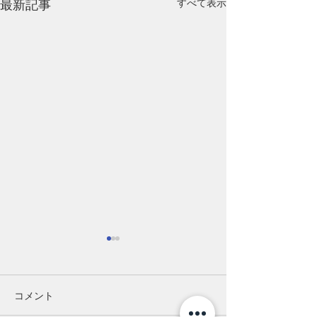
すべて表示
最新記事
営業時間変更の
平素は、弊店に格
を賜りまして誠に
コメント
ございます。 新